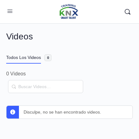
Videos
Todos Los Videos
0
0
Videos
Buscar
Videos…
Disculpe, no se han encontrado videos.